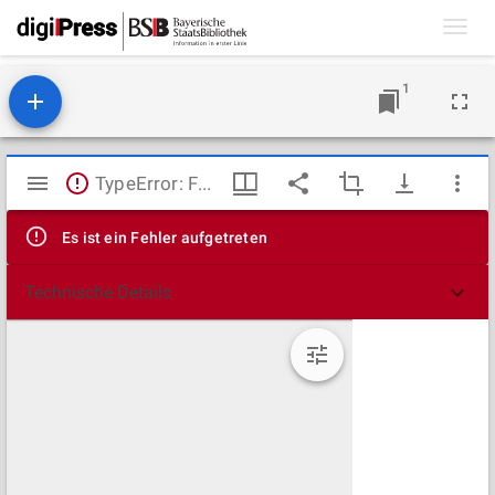
Toggl
navig
1
Mirador
TypeError: Failed to fetch
Viewer
Es ist ein Fehler aufgetreten
Technische Details