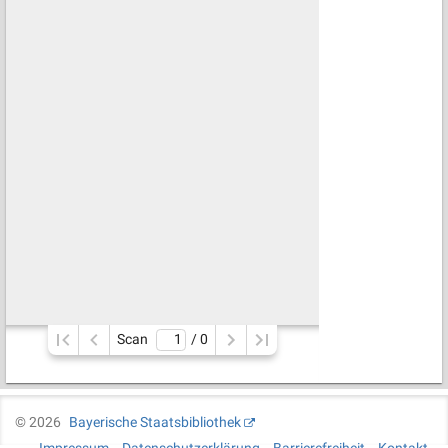
Scan
/ 
0
©
2026
Bayerische Staatsbibliothek
Impressum
Datenschutzerklärung
Barrierefreiheit
Kontakt