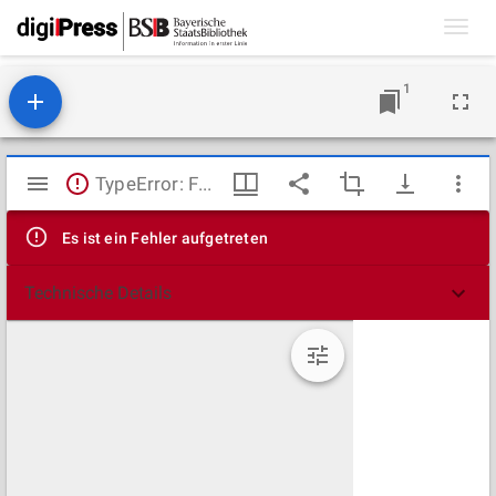
Toggl
navig
1
Mirador
TypeError: Failed to fetch
Viewer
Es ist ein Fehler aufgetreten
Technische Details