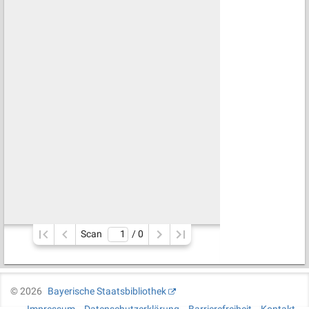
Scan
/ 
0
©
2026
Bayerische Staatsbibliothek
Impressum
Datenschutzerklärung
Barrierefreiheit
Kontakt