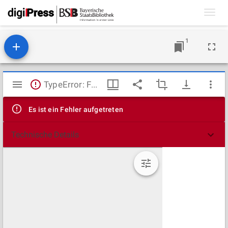
Toggl
navig
1
Mirador
TypeError: Failed to fetch
Viewer
Es ist ein Fehler aufgetreten
Technische Details