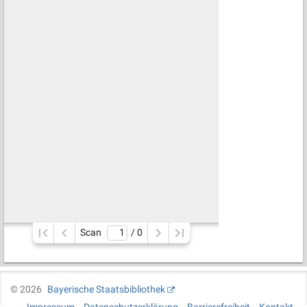
Scan
/ 
0
©
2026
Bayerische Staatsbibliothek
Impressum
Datenschutzerklärung
Barrierefreiheit
Kontakt