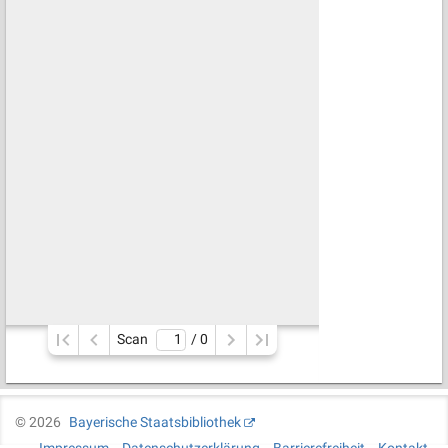
Scan
/ 
0
©
2026
Bayerische Staatsbibliothek
Impressum
Datenschutzerklärung
Barrierefreiheit
Kontakt