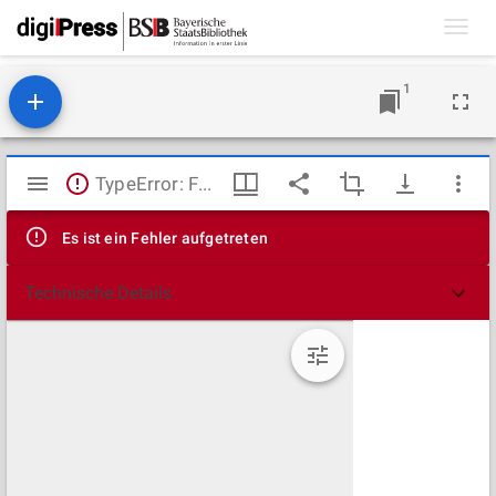
Toggl
navig
1
Mirador
TypeError: Failed to fetch
Viewer
Es ist ein Fehler aufgetreten
Technische Details