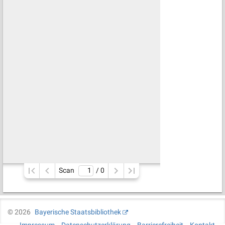
Scan
/ 
0
©
2026
Bayerische Staatsbibliothek
Impressum
Datenschutzerklärung
Barrierefreiheit
Kontakt