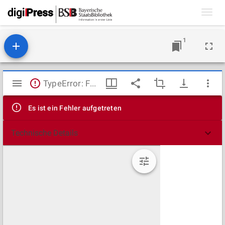
Toggl
navig
1
Mirador
TypeError: Failed to fetch
Viewer
Es ist ein Fehler aufgetreten
Technische Details