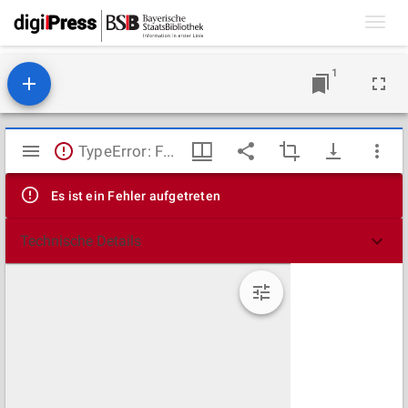
Toggl
navig
1
Mirador
TypeError: Failed to fetch
Viewer
Es ist ein Fehler aufgetreten
Technische Details