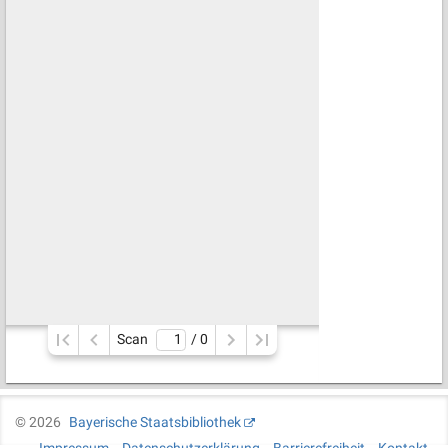
Scan
/ 
0
©
2026
Bayerische Staatsbibliothek
Impressum
Datenschutzerklärung
Barrierefreiheit
Kontakt