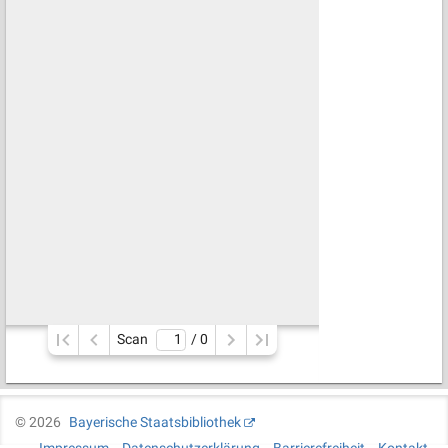
Scan
/ 
0
©
2026
Bayerische Staatsbibliothek
Impressum
Datenschutzerklärung
Barrierefreiheit
Kontakt