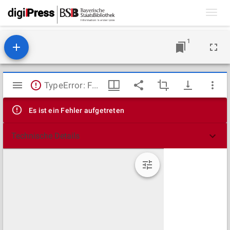
Toggl
navig
1
Mirador
TypeError: Failed to fetch
Viewer
Es ist ein Fehler aufgetreten
Technische Details