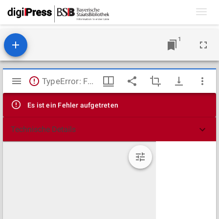
Toggl
navig
1
Mirador
TypeError: Failed to fetch
Viewer
Es ist ein Fehler aufgetreten
Technische Details