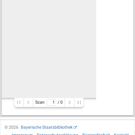
Scan
/ 
0
©
2026
Bayerische Staatsbibliothek
Impressum
Datenschutzerklärung
Barrierefreiheit
Kontakt