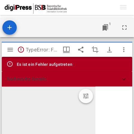
Toggl
navig
1
Mirador
TypeError: Failed to fetch
Viewer
Es ist ein Fehler aufgetreten
Technische Details