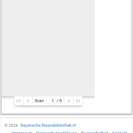
Scan
/ 
0
©
2026
Bayerische Staatsbibliothek
Impressum
Datenschutzerklärung
Barrierefreiheit
Kontakt