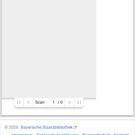
Scan
/ 
0
©
2026
Bayerische Staatsbibliothek
Impressum
Datenschutzerklärung
Barrierefreiheit
Kontakt