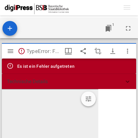
Toggl
navig
1
Mirador
TypeError: Failed to fetch
Viewer
Es ist ein Fehler aufgetreten
Technische Details