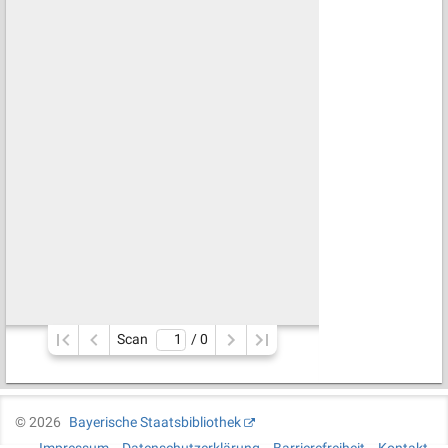
Scan
/ 
0
©
2026
Bayerische Staatsbibliothek
Impressum
Datenschutzerklärung
Barrierefreiheit
Kontakt