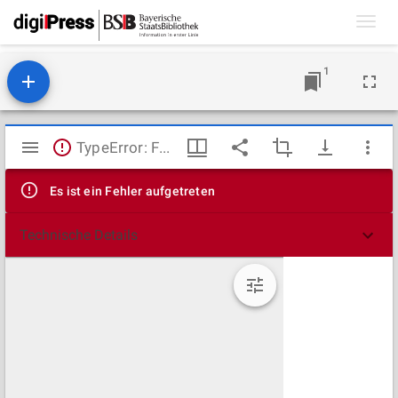
Toggl
navig
1
Mirador
TypeError: Failed to fetch
Viewer
Es ist ein Fehler aufgetreten
Technische Details