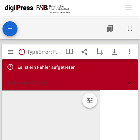
Toggl
navig
1
Mirador
TypeError: Failed to fetch
Viewer
Es ist ein Fehler aufgetreten
Technische Details