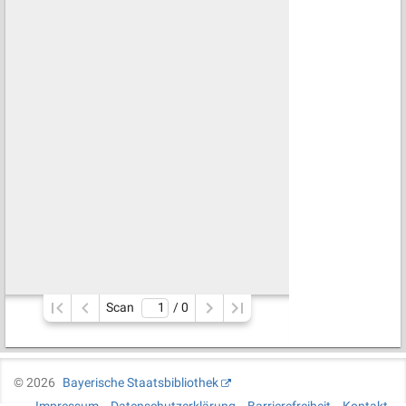
Scan
/ 
0
©
2026
Bayerische Staatsbibliothek
Impressum
Datenschutzerklärung
Barrierefreiheit
Kontakt