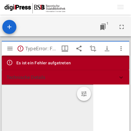
Toggl
navig
1
Mirador
TypeError: Failed to fetch
Viewer
Es ist ein Fehler aufgetreten
Technische Details