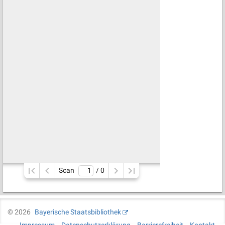
Scan
/ 
0
©
2026
Bayerische Staatsbibliothek
Impressum
Datenschutzerklärung
Barrierefreiheit
Kontakt