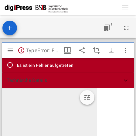
Toggl
navig
1
Mirador
TypeError: Failed to fetch
Viewer
Es ist ein Fehler aufgetreten
Technische Details