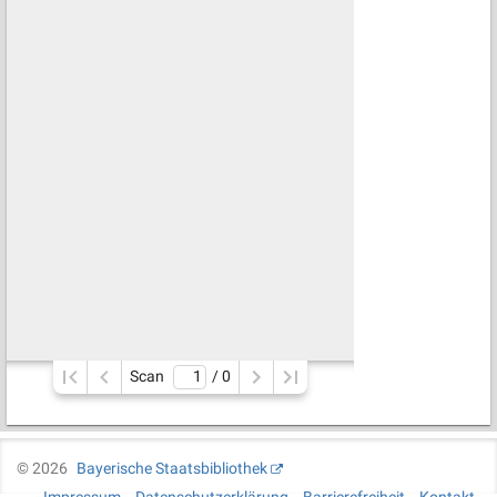
Scan
/ 
0
©
2026
Bayerische Staatsbibliothek
Impressum
Datenschutzerklärung
Barrierefreiheit
Kontakt