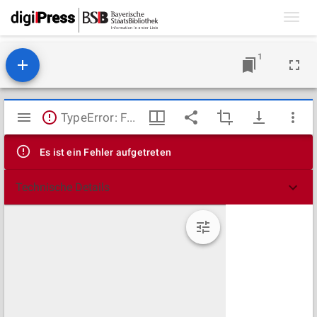
Toggl
navig
1
Mirador
TypeError: Failed to fetch
Viewer
Es ist ein Fehler aufgetreten
Technische Details