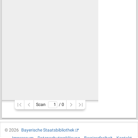
Scan
/ 
0
©
2026
Bayerische Staatsbibliothek
Impressum
Datenschutzerklärung
Barrierefreiheit
Kontakt