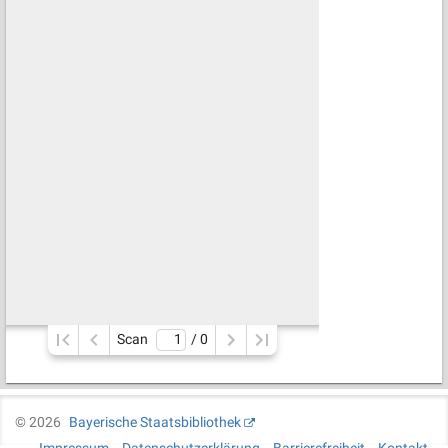
Scan
/ 
0
©
2026
Bayerische Staatsbibliothek
Impressum
Datenschutzerklärung
Barrierefreiheit
Kontakt