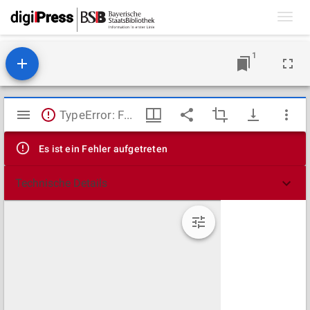
Toggl
navig
1
Mirador
TypeError: Failed to fetch
Viewer
Es ist ein Fehler aufgetreten
Technische Details