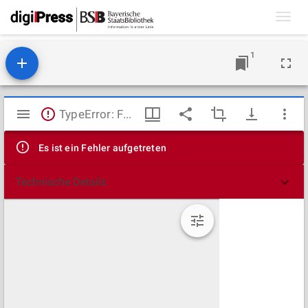
Toggl
navig
1
Mirador
TypeError: Failed to fetch
Viewer
Es ist ein Fehler aufgetreten
Technische Details