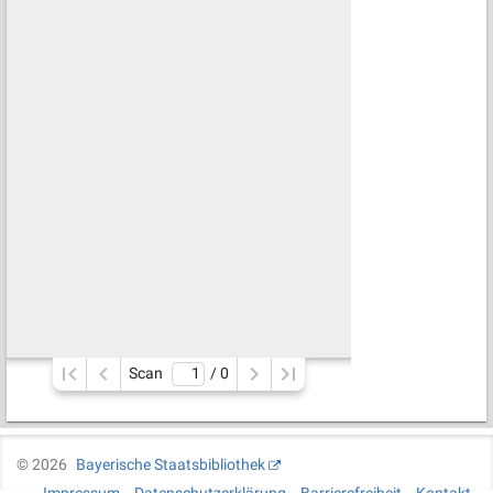
Scan
/ 
0
©
2026
Bayerische Staatsbibliothek
Impressum
Datenschutzerklärung
Barrierefreiheit
Kontakt