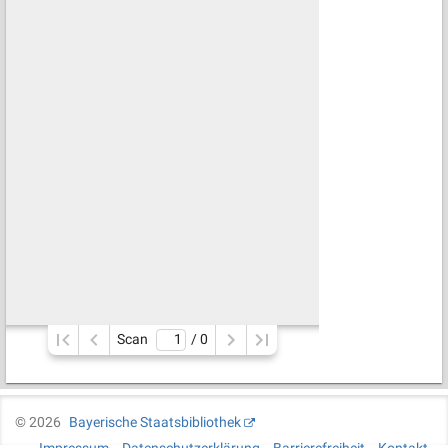
Scan
/ 
0
©
2026
Bayerische Staatsbibliothek
Impressum
Datenschutzerklärung
Barrierefreiheit
Kontakt