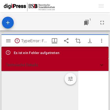
Toggl
navig
1
Mirador
TypeError: Failed to fetch
Viewer
Es ist ein Fehler aufgetreten
Technische Details