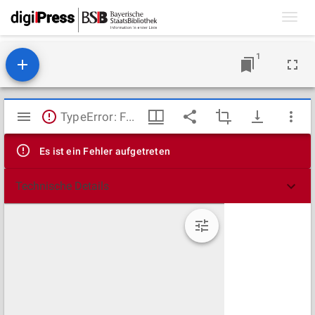
Toggl
navig
1
Mirador
TypeError: Failed to fetch
Viewer
Es ist ein Fehler aufgetreten
Technische Details