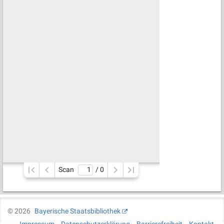
Scan
/ 
0
©
2026
Bayerische Staatsbibliothek
Impressum
Datenschutzerklärung
Barrierefreiheit
Kontakt