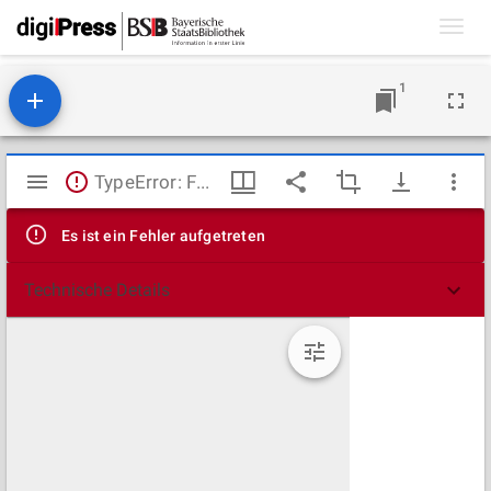
Toggl
navig
1
Mirador
TypeError: Failed to fetch
Viewer
Es ist ein Fehler aufgetreten
Technische Details