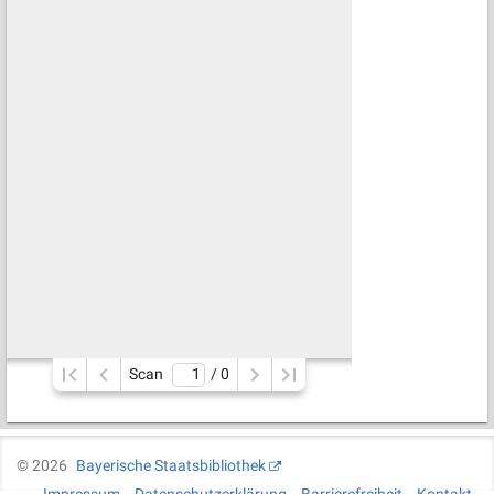
Scan
/ 
0
©
2026
Bayerische Staatsbibliothek
Impressum
Datenschutzerklärung
Barrierefreiheit
Kontakt