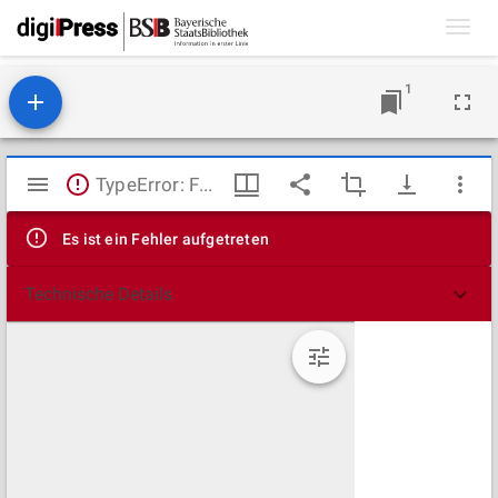
Toggl
navig
1
Mirador
TypeError: Failed to fetch
Viewer
Es ist ein Fehler aufgetreten
Technische Details