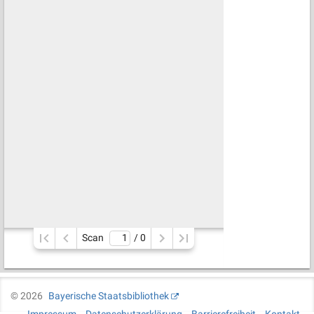
Scan
/ 
0
©
2026
Bayerische Staatsbibliothek
Impressum
Datenschutzerklärung
Barrierefreiheit
Kontakt