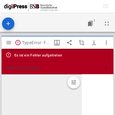
Toggl
navig
1
Mirador
TypeError: Failed to fetch
Viewer
Es ist ein Fehler aufgetreten
Technische Details