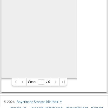
Scan
/ 
0
©
2026
Bayerische Staatsbibliothek
Impressum
Datenschutzerklärung
Barrierefreiheit
Kontakt