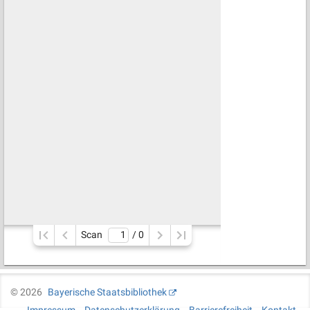
Scan
/ 
0
©
2026
Bayerische Staatsbibliothek
Impressum
Datenschutzerklärung
Barrierefreiheit
Kontakt