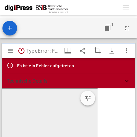
Toggl
navig
1
Mirador
TypeError: Failed to fetch
Viewer
Es ist ein Fehler aufgetreten
Technische Details