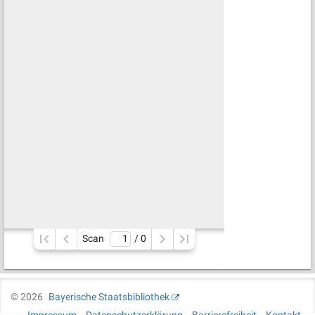
Scan
/ 
0
©
2026
Bayerische Staatsbibliothek
Impressum
Datenschutzerklärung
Barrierefreiheit
Kontakt