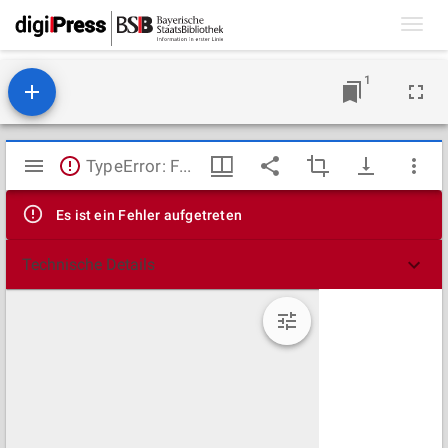
Toggl
navig
1
Mirador
TypeError: Failed to fetch
Viewer
Es ist ein Fehler aufgetreten
Technische Details