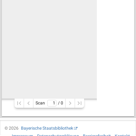
Scan
/ 
0
©
2026
Bayerische Staatsbibliothek
Impressum
Datenschutzerklärung
Barrierefreiheit
Kontakt