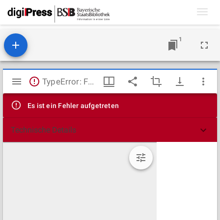
Toggl
navig
1
Mirador
TypeError: Failed to fetch
Viewer
Es ist ein Fehler aufgetreten
Technische Details