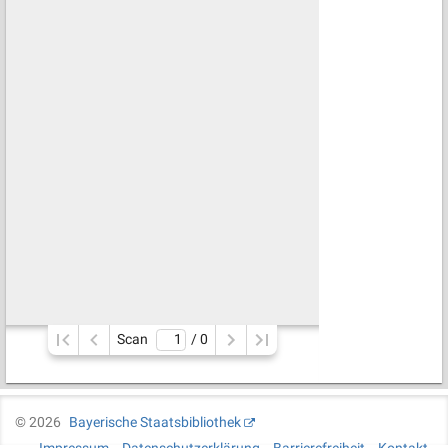
Scan
/ 
0
©
2026
Bayerische Staatsbibliothek
Impressum
Datenschutzerklärung
Barrierefreiheit
Kontakt