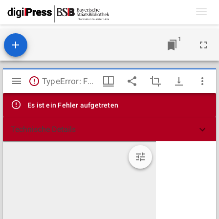
Toggl
navig
1
Mirador
TypeError: Failed to fetch
Viewer
Es ist ein Fehler aufgetreten
Technische Details