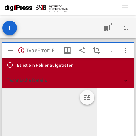
Toggl
navig
1
Mirador
TypeError: Failed to fetch
Viewer
Es ist ein Fehler aufgetreten
Technische Details