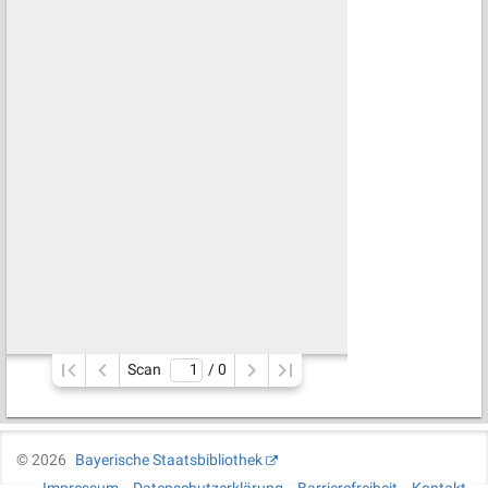
Scan
/ 
0
©
2026
Bayerische Staatsbibliothek
Impressum
Datenschutzerklärung
Barrierefreiheit
Kontakt