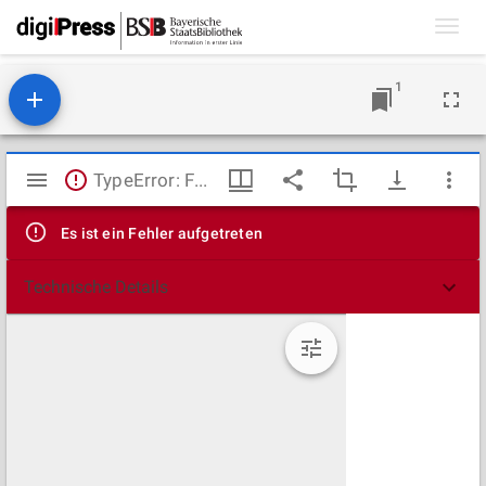
Toggl
navig
1
Mirador
TypeError: Failed to fetch
Viewer
Es ist ein Fehler aufgetreten
Technische Details