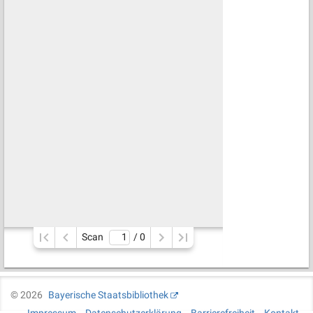
Scan
/ 
0
©
2026
Bayerische Staatsbibliothek
Impressum
Datenschutzerklärung
Barrierefreiheit
Kontakt