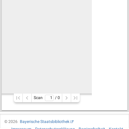
Scan
/ 
0
©
2026
Bayerische Staatsbibliothek
Impressum
Datenschutzerklärung
Barrierefreiheit
Kontakt