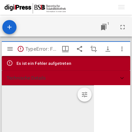
Toggl
navig
1
Mirador
TypeError: Failed to fetch
Viewer
Es ist ein Fehler aufgetreten
Technische Details