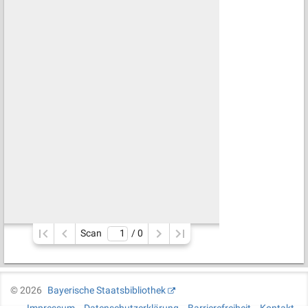
Scan
/ 
0
©
2026
Bayerische Staatsbibliothek
Impressum
Datenschutzerklärung
Barrierefreiheit
Kontakt