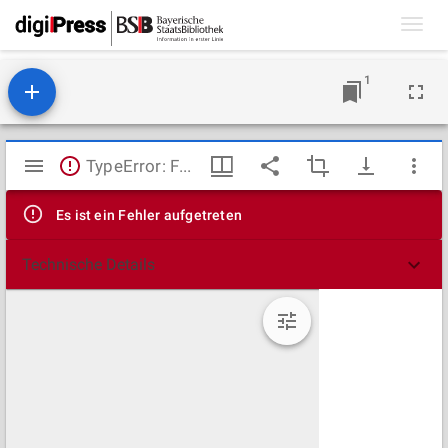
Toggl
navig
1
Mirador
TypeError: Failed to fetch
Viewer
Es ist ein Fehler aufgetreten
Technische Details