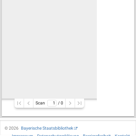
Scan
/ 
0
©
2026
Bayerische Staatsbibliothek
Impressum
Datenschutzerklärung
Barrierefreiheit
Kontakt