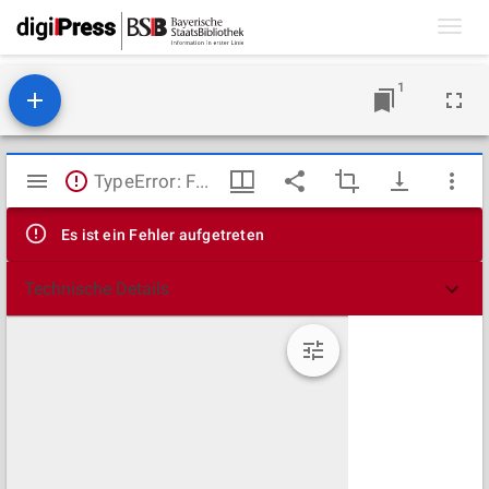
Toggl
navig
1
Mirador
TypeError: Failed to fetch
Viewer
Es ist ein Fehler aufgetreten
Technische Details