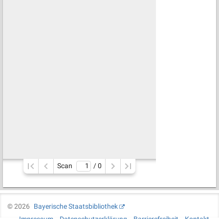
Scan
/ 
0
©
2026
Bayerische Staatsbibliothek
Impressum
Datenschutzerklärung
Barrierefreiheit
Kontakt