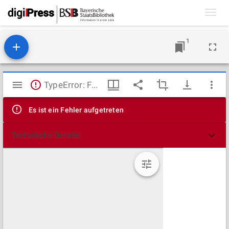
Toggl
navig
1
Mirador
TypeError: Failed to fetch
Viewer
Es ist ein Fehler aufgetreten
Technische Details