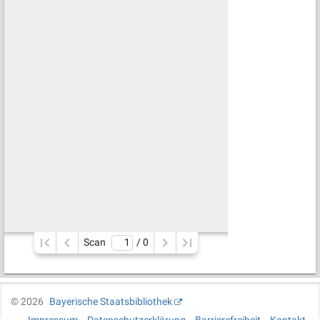
Scan
/ 
0
©
2026
Bayerische Staatsbibliothek
Impressum
Datenschutzerklärung
Barrierefreiheit
Kontakt