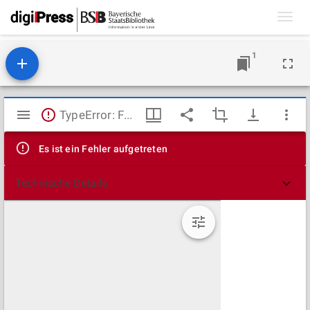
Toggl
navig
1
Mirador
TypeError: Failed to fetch
Viewer
Es ist ein Fehler aufgetreten
Technische Details