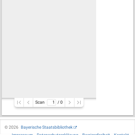
Scan
/ 
0
©
2026
Bayerische Staatsbibliothek
Impressum
Datenschutzerklärung
Barrierefreiheit
Kontakt