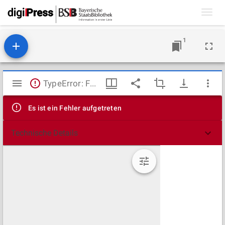
Toggl
navig
1
Mirador
TypeError: Failed to fetch
Viewer
Es ist ein Fehler aufgetreten
Technische Details