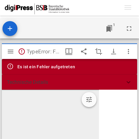
Toggl
navig
1
Mirador
TypeError: Failed to fetch
Viewer
Es ist ein Fehler aufgetreten
Technische Details