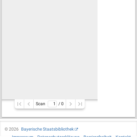
Scan
/ 
0
©
2026
Bayerische Staatsbibliothek
Impressum
Datenschutzerklärung
Barrierefreiheit
Kontakt