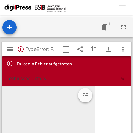
Toggl
navig
1
Mirador
TypeError: Failed to fetch
Viewer
Es ist ein Fehler aufgetreten
Technische Details