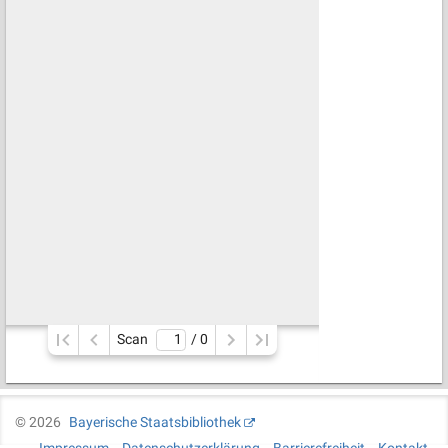
Scan
/ 
0
©
2026
Bayerische Staatsbibliothek
Impressum
Datenschutzerklärung
Barrierefreiheit
Kontakt