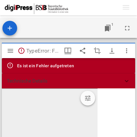
Toggl
navig
1
Mirador
TypeError: Failed to fetch
Viewer
Es ist ein Fehler aufgetreten
Technische Details