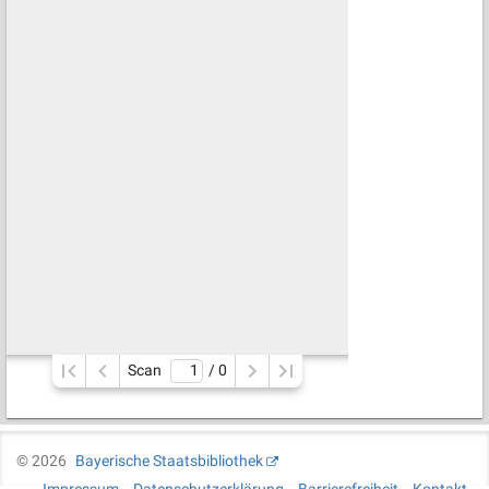
Scan
/ 
0
©
2026
Bayerische Staatsbibliothek
Impressum
Datenschutzerklärung
Barrierefreiheit
Kontakt