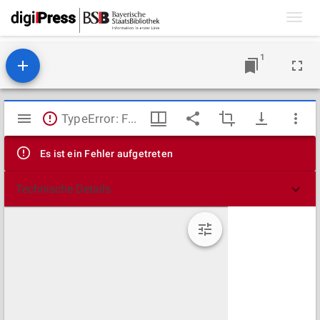
Toggl
navig
1
Mirador
TypeError: Failed to fetch
Viewer
Es ist ein Fehler aufgetreten
Technische Details