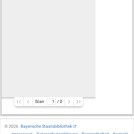
Scan
/ 
0
©
2026
Bayerische Staatsbibliothek
Impressum
Datenschutzerklärung
Barrierefreiheit
Kontakt