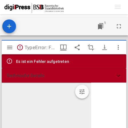
Toggl
navig
1
Mirador
TypeError: Failed to fetch
Viewer
Es ist ein Fehler aufgetreten
Technische Details