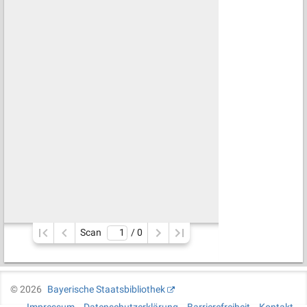
Scan
/ 
0
©
2026
Bayerische Staatsbibliothek
Impressum
Datenschutzerklärung
Barrierefreiheit
Kontakt