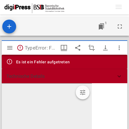
Toggl
navig
1
Mirador
TypeError: Failed to fetch
Viewer
Es ist ein Fehler aufgetreten
Technische Details