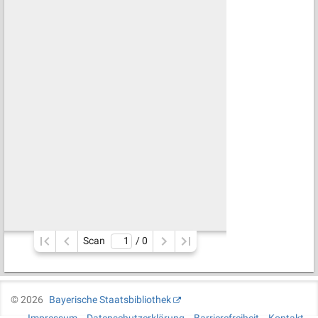
Scan
/ 
0
©
2026
Bayerische Staatsbibliothek
Impressum
Datenschutzerklärung
Barrierefreiheit
Kontakt