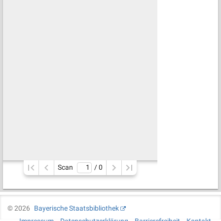
Scan
/ 
0
©
2026
Bayerische Staatsbibliothek
Impressum
Datenschutzerklärung
Barrierefreiheit
Kontakt