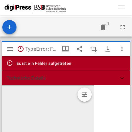
Toggl
navig
1
Mirador
TypeError: Failed to fetch
Viewer
Es ist ein Fehler aufgetreten
Technische Details