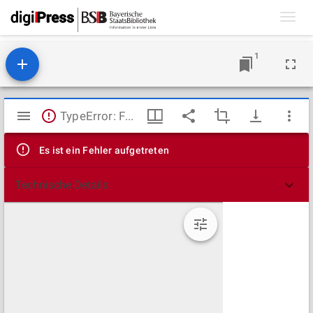
Toggl
navig
1
Mirador
TypeError: Failed to fetch
Viewer
Es ist ein Fehler aufgetreten
Technische Details