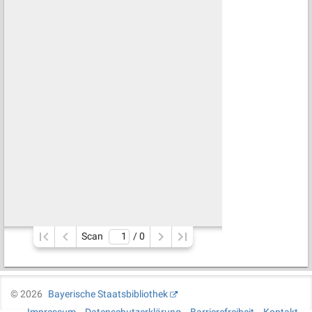
Scan
/ 
0
©
2026
Bayerische Staatsbibliothek
Impressum
Datenschutzerklärung
Barrierefreiheit
Kontakt