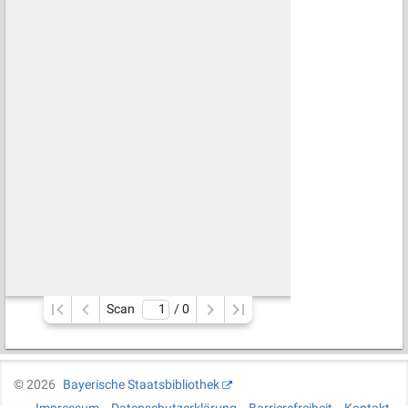
Scan
/ 
0
©
2026
Bayerische Staatsbibliothek
Impressum
Datenschutzerklärung
Barrierefreiheit
Kontakt