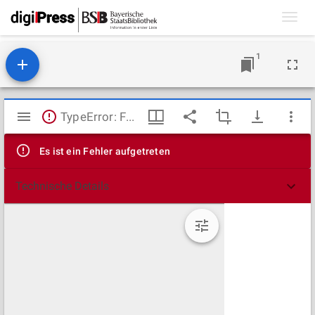
Toggl
navig
1
Mirador
TypeError: Failed to fetch
Viewer
Es ist ein Fehler aufgetreten
Technische Details