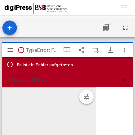
Toggl
navig
1
Mirador
TypeError: Failed to fetch
Viewer
Es ist ein Fehler aufgetreten
Technische Details