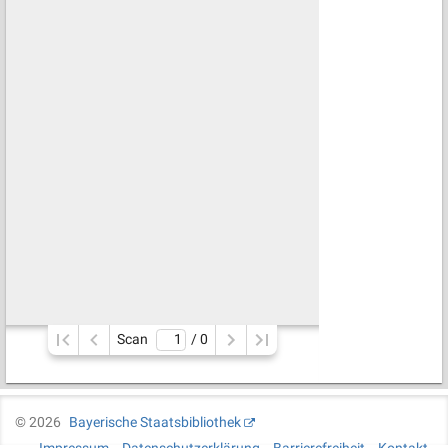
Scan
/ 
0
©
2026
Bayerische Staatsbibliothek
Impressum
Datenschutzerklärung
Barrierefreiheit
Kontakt