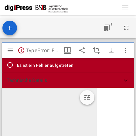
Toggl
navig
1
Mirador
TypeError: Failed to fetch
Viewer
Es ist ein Fehler aufgetreten
Technische Details