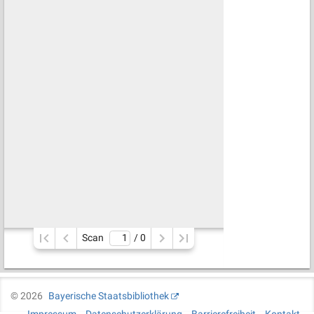
Scan
/ 
0
©
2026
Bayerische Staatsbibliothek
Impressum
Datenschutzerklärung
Barrierefreiheit
Kontakt