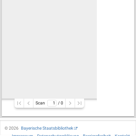
Scan
/ 
0
©
2026
Bayerische Staatsbibliothek
Impressum
Datenschutzerklärung
Barrierefreiheit
Kontakt