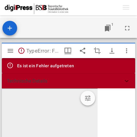
Toggl
navig
1
Mirador
TypeError: Failed to fetch
Viewer
Es ist ein Fehler aufgetreten
Technische Details