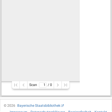
Scan
/ 
0
©
2026
Bayerische Staatsbibliothek
Impressum
Datenschutzerklärung
Barrierefreiheit
Kontakt