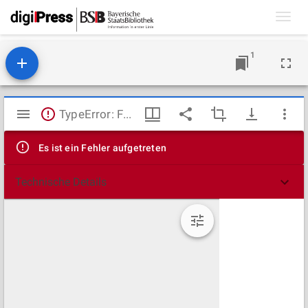
Toggl
navig
1
Mirador
TypeError: Failed to fetch
Viewer
Es ist ein Fehler aufgetreten
Technische Details