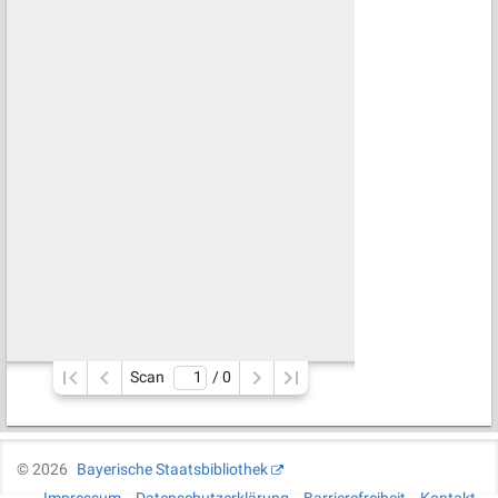
Scan
/ 
0
©
2026
Bayerische Staatsbibliothek
Impressum
Datenschutzerklärung
Barrierefreiheit
Kontakt