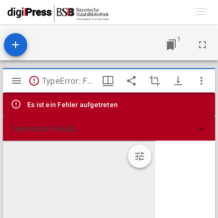
Toggl
navig
1
Mirador
TypeError: Failed to fetch
Viewer
Es ist ein Fehler aufgetreten
Technische Details