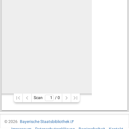
Scan
/ 
0
©
2026
Bayerische Staatsbibliothek
Impressum
Datenschutzerklärung
Barrierefreiheit
Kontakt