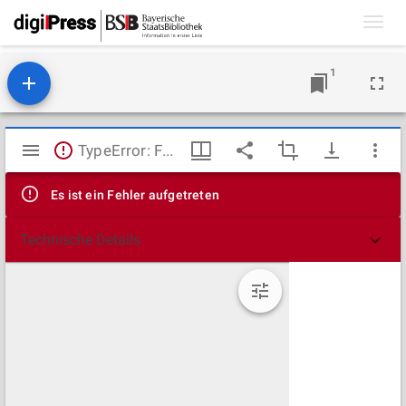
Toggl
navig
1
Mirador
TypeError: Failed to fetch
Viewer
Es ist ein Fehler aufgetreten
Technische Details